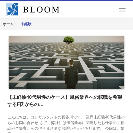
T
o
g
未経験
ホーム
g
l
e
n
a
v
i
g
a
t
i
o
【未経験40代男性のケース】風俗業界への転職を希望
n
するF氏からの…
こんにちは、コンサルタントの長谷川です。 業界未経験40代男性か
らのお問い合わせ さて、弊社には風俗業界に関連したお仕事のご相
談やご提案、その他さまざまなお問い合わせあります。 今回は、業