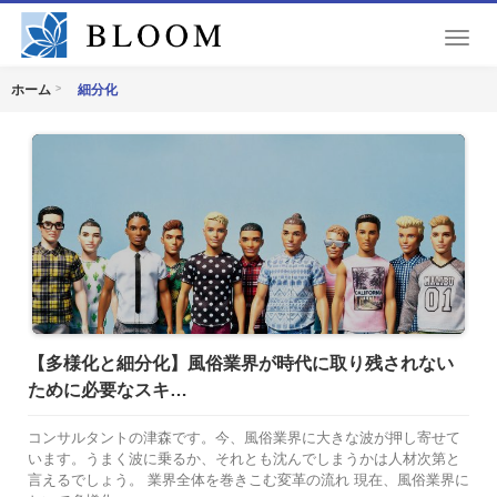
T
o
g
細分化
ホーム
g
l
e
n
a
v
i
g
a
t
i
o
【多様化と細分化】風俗業界が時代に取り残されない
n
ために必要なスキ…
コンサルタントの津森です。今、風俗業界に大きな波が押し寄せて
います。うまく波に乗るか、それとも沈んでしまうかは人材次第と
言えるでしょう。 業界全体を巻きこむ変革の流れ 現在、風俗業界に