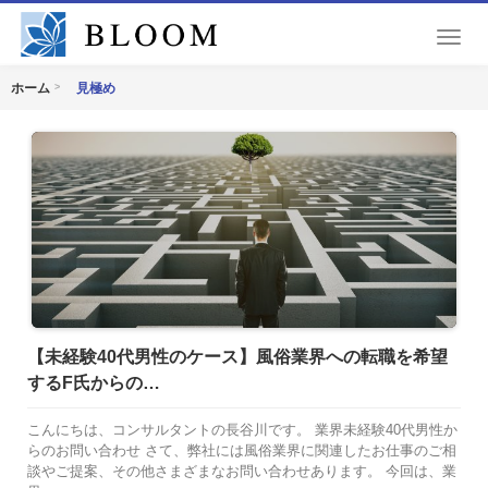
T
o
g
見極め
ホーム
g
l
e
n
a
v
i
g
a
t
i
o
【未経験40代男性のケース】風俗業界への転職を希望
n
するF氏からの…
こんにちは、コンサルタントの長谷川です。 業界未経験40代男性か
らのお問い合わせ さて、弊社には風俗業界に関連したお仕事のご相
談やご提案、その他さまざまなお問い合わせあります。 今回は、業