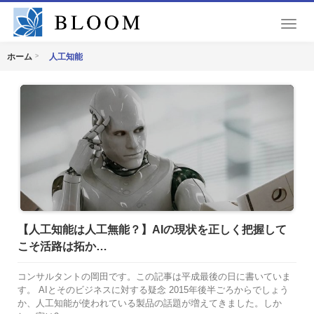
T
o
g
人工知能
ホーム
g
l
e
n
a
v
i
g
a
t
i
o
【人工知能は人工無能？】AIの現状を正しく把握して
n
こそ活路は拓か…
コンサルタントの岡田です。この記事は平成最後の日に書いていま
す。 AIとそのビジネスに対する疑念 2015年後半ごろからでしょう
か、人工知能が使われている製品の話題が増えてきました。しか