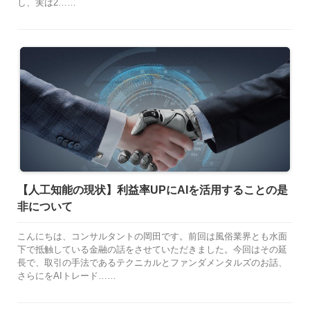
し、実は2……
【人工知能の現状】利益率UPにAIを活用することの是
非について
こんにちは、コンサルタントの岡田です。前回は風俗業界とも水面
下で抵触している金融の話をさせていただきました。今回はその延
長で、取引の手法であるテクニカルとファンダメンタルズのお話、
さらにをAIトレード……