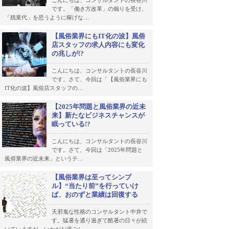
こんにちは、コンサルタントの長谷川
です。「働き方改革」の煽りを受け、
「残業代」を思うように稼げな…
【風俗業界にもIT化の波】風俗
店スタッフの求人内容にも変化
の兆しが!?
こんにちは、コンサルタントの長谷川
です。さて、今回は「【風俗業界にも
IT化の波】風俗店スタッフの…
【2025年問題と風俗業界の近未
来】新たなビジネスチャンスが
眠っている!?
こんにちは、コンサルタントの長谷川
です。さて、今回は「2025年問題と
風俗業界の近未来」というテ…
【風俗業界は至ってシンプ
ル】“当たり前”を行っていけ
ば、おのずと業績は回復する
天邪鬼な性格のコンサルタント中井で
す。猛暑を通り過ぎて酷暑の日々が続