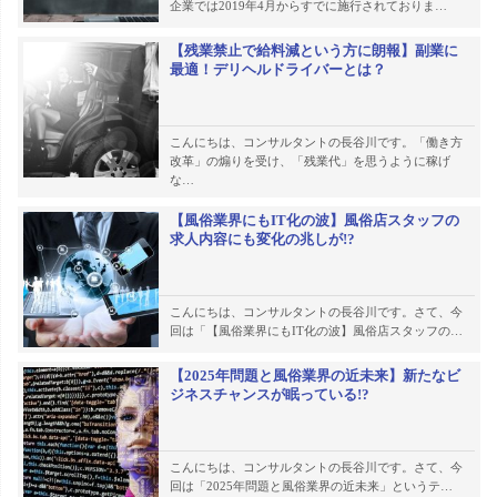
企業では2019年4月からすでに施行されておりま…
【残業禁止で給料減という方に朗報】副業に
最適！デリヘルドライバーとは？
こんにちは、コンサルタントの長谷川です。「働き方
改革」の煽りを受け、「残業代」を思うように稼げ
な…
【風俗業界にもIT化の波】風俗店スタッフの
求人内容にも変化の兆しが!?
こんにちは、コンサルタントの長谷川です。さて、今
回は「【風俗業界にもIT化の波】風俗店スタッフの…
【2025年問題と風俗業界の近未来】新たなビ
ジネスチャンスが眠っている!?
こんにちは、コンサルタントの長谷川です。さて、今
回は「2025年問題と風俗業界の近未来」というテ…