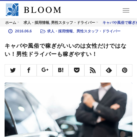
T
o
,
キャバや風俗で稼ぎ
ホーム
求人・採用情報
男性スタッフ・ドライバー
g
g
2016.06.6
求人・採用情報
、
男性スタッフ・ドライバー
l
e
キャバや風俗で稼ぎがいいのは女性だけではな
n
い！男性ドライバーも稼ぎやすい！
a
v
i
g
a
t
i
o
n