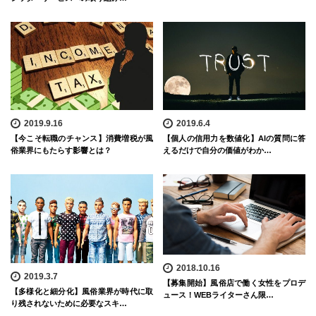
2019.9.16
2019.6.4
【今こそ転職のチャンス】消費増税が風
【個人の信用力を数値化】AIの質問に答
俗業界にもたらす影響とは？
えるだけで自分の価値がわか…
2018.10.16
2019.3.7
【募集開始】風俗店で働く女性をプロデ
【多様化と細分化】風俗業界が時代に取
ュース！WEBライターさん限…
り残されないために必要なスキ…