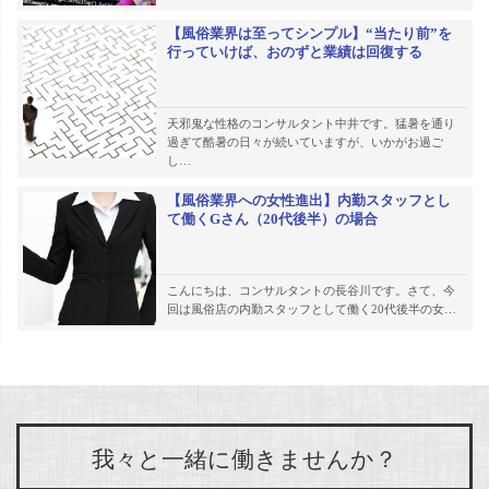
【風俗業界は至ってシンプル】“当たり前”を
行っていけば、おのずと業績は回復する
天邪鬼な性格のコンサルタント中井です。猛暑を通り
過ぎて酷暑の日々が続いていますが、いかがお過ご
し…
【風俗業界への女性進出】内勤スタッフとし
て働くGさん（20代後半）の場合
こんにちは、コンサルタントの長谷川です。さて、今
回は風俗店の内勤スタッフとして働く20代後半の女…
我々と一緒に働きませんか？