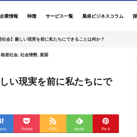
企業情報
特徴
サービス一覧
風俗ビジネスコラム
差社会】厳しい現実を前に私たちにできることは何か？
格差社会
,
社会情勢
,
貧困
厳しい現実を前に私たちにで
tena
Pocket
RSS
feedly
Pin it