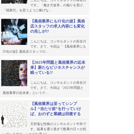
こんにちは、コンサルタントの長谷川
です。「働き方改革」の煽りを受け、
「残業代」を思うように稼げな…
【風俗業界にもIT化の波】風俗
店スタッフの求人内容にも変化
の兆しが!?
こんにちは、コンサルタントの長谷川
です。さて、今回は「【風俗業界にも
IT化の波】風俗店スタッフの…
【2025年問題と風俗業界の近未
来】新たなビジネスチャンスが
眠っている!?
こんにちは、コンサルタントの長谷川
です。さて、今回は「2025年問題と
風俗業界の近未来」というテ…
【風俗業界は至ってシンプ
ル】“当たり前”を行っていけ
ば、おのずと業績は回復する
天邪鬼な性格のコンサルタント中井で
す。猛暑を通り過ぎて酷暑の日々が続