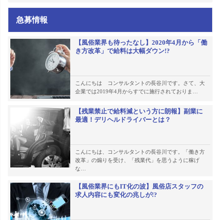
急募情報
【風俗業界も待ったなし】2020年4月から「働
き方改革」で給料は大幅ダウン!?
こんにちは コンサルタントの長谷川です。さて、大
企業では2019年4月からすでに施行されておりま…
【残業禁止で給料減という方に朗報】副業に
最適！デリヘルドライバーとは？
こんにちは、コンサルタントの長谷川です。「働き方
改革」の煽りを受け、「残業代」を思うように稼げ
な…
【風俗業界にもIT化の波】風俗店スタッフの
求人内容にも変化の兆しが!?