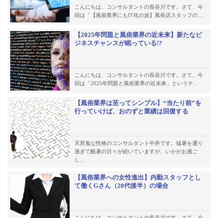
こんにちは、コンサルタントの長谷川です。さて、今
回は「【風俗業界にもIT化の波】風俗店スタッフの…
【2025年問題と風俗業界の近未来】新たなビ
ジネスチャンスが眠っている!?
こんにちは、コンサルタントの長谷川です。さて、今
回は「2025年問題と風俗業界の近未来」というテ…
【風俗業界は至ってシンプル】“当たり前”を
行っていけば、おのずと業績は回復する
天邪鬼な性格のコンサルタント中井です。猛暑を通り
過ぎて酷暑の日々が続いていますが、いかがお過ご
し…
【風俗業界への女性進出】内勤スタッフとし
て働くGさん（20代後半）の場合
こんにちは、コンサルタントの長谷川です。さて、今