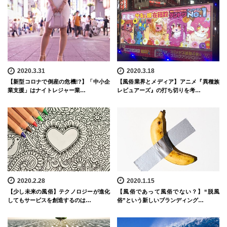
2020.3.31
2020.3.18
【新型コロナで倒産の危機!?】「中小企
【風俗業界とメディア】アニメ『異種族
業支援」はナイトレジャー業…
レビュアーズ』の打ち切りを考…
2020.2.28
2020.1.15
【少し未来の風俗】テクノロジーが進化
【風俗であって風俗でない？】“脱風
してもサービスを創造するのは…
俗”という新しいブランディング…