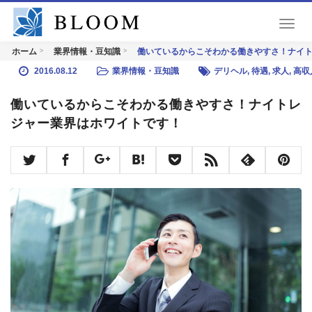
T
o
働いているからこそわかる働きやすさ！ナイ
ホーム
業界情報・豆知識
g
g
2016.08.12
業界情報・豆知識
デリヘル
,
待遇
,
求人
,
高収
l
e
働いているからこそわかる働きやすさ！ナイトレ
n
ジャー業界はホワイトです！
a
v
i
g
a
t
i
o
n