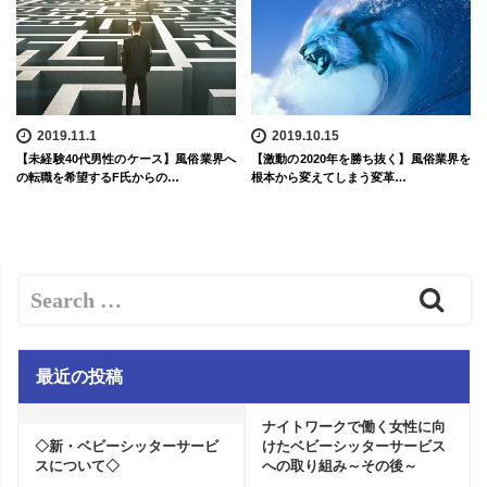
2019.11.1
2019.10.15
【未経験40代男性のケース】風俗業界へ
【激動の2020年を勝ち抜く】風俗業界を
の転職を希望するF氏からの…
根本から変えてしまう変革…
最近の投稿
ナイトワークで働く女性に向
◇新・ベビーシッターサービ
けたベビーシッターサービス
スについて◇
への取り組み～その後～