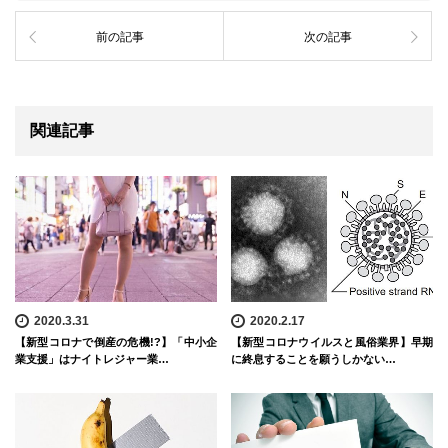
前の記事
次の記事
関連記事
2020.3.31
2020.2.17
【新型コロナで倒産の危機!?】「中小企
【新型コロナウイルスと風俗業界】早期
業支援」はナイトレジャー業…
に終息することを願うしかない…