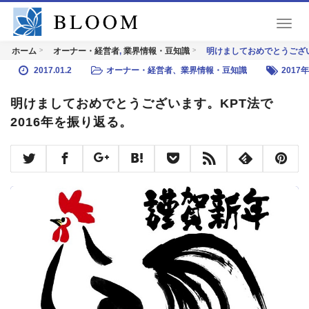
T
o
,
明けましておめでとうござい
ホーム
オーナー・経営者
業界情報・豆知識
g
g
2017.01.2
オーナー・経営者
、
業界情報・豆知識
2017
l
e
明けましておめでとうございます。KPT法で
n
2016年を振り返る。
a
v
i
g
a
t
i
o
n