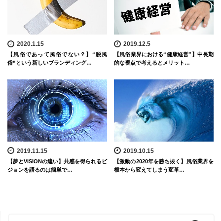
2020.1.15
2019.12.5
【風俗であって風俗でない？】“脱風
【風俗業界における“健康経営”】中長期
俗”という新しいブランディング…
的な視点で考えるとメリット…
2019.11.15
2019.10.15
【夢とVISIONの違い】共感を得られるビ
【激動の2020年を勝ち抜く】風俗業界を
ジョンを語るのは簡単で…
根本から変えてしまう変革…